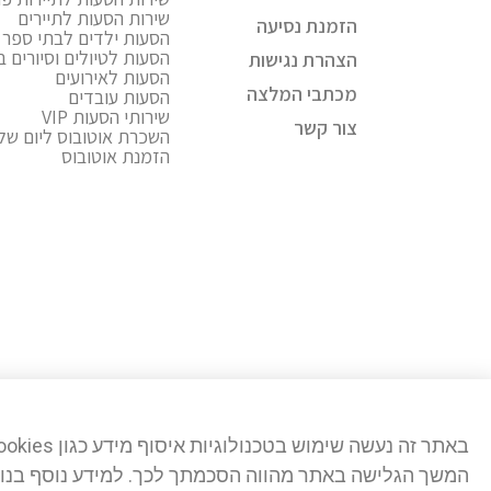
שירות הסעות לתיירים
הזמנת נסיעה
הסעות ילדים לבתי ספר ו
הסעות לטיולים וסיורים 
הצהרת נגישות
הסעות לאירועים
מכתבי המלצה
הסעות עובדים
שירותי הסעות VIP
צור קשר
השכרת אוטובוס ליום של
הזמנת אוטובוס
באתר זה נעשה שימוש בטכנולוגיות איסוף מידע כגון Cookies, לרבות על ידי צדדים שלישיים, כדי לספק לך חווית גלישה טובה יותר וכן למטרות סטטיסטיקה, איפיון ושיווק.
המשך הגלישה באתר מהווה הסכמתך לכך. למידע נוסף בנו