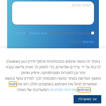
אני מאשר שקראתי ומסכים/ה ל
תנאי השימוש
ול
מדיניות
הפרטיות
של האתר.
שלח
באתר זה נעשה שימוש בטכנולוגיות איסוף מידע כגון Cookies,
לרבות על ידי צדדים שלישיים, כדי לספק לך חווית גלישה טובה
יותר וכן למטרות סטטיסטיקה, איפיון ושיווק.
המשך הגלישה באתר מהווה הסכמתך לכך. למידע נוסף בנושא
ואפשרות לנהל את השימוש באמצעים הללו, ראו את
תנאי
השימוש
ו
מדיניות הפרטיות
המעודכנת של האתר.
נבנה ע"י
סנקלר תקשורת
– כל הזכויות שמורות אגם הסעים
אני מאשר\ת
(2025)