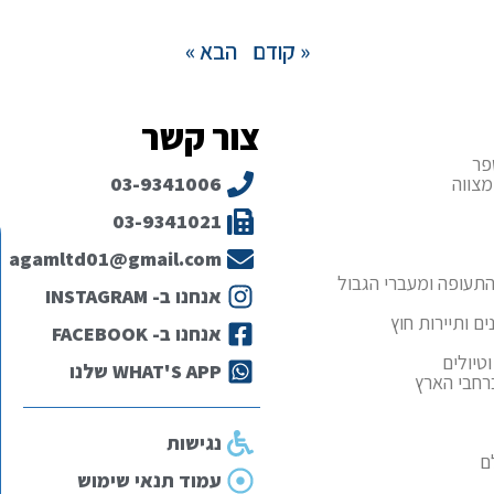
« קודם
הבא »
צור קשר
פר
מצווה
03-9341006
03-9341021
agamltd01@gmail.com
תעופה ומעברי הגבול
אנחנו ב- INSTAGRAM
ם ותיירות חוץ
אנחנו ב- FACEBOOK
טיולים
WHAT'S APP שלנו
ברחבי הארץ
נגישות
ם
עמוד תנאי שימוש