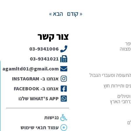
« קודם
הבא »
צור קשר
פר
מצווה
03-9341006
03-9341021
agamltd01@gmail.com
תעופה ומעברי הגבול
אנחנו ב- INSTAGRAM
ם ותיירות חוץ
אנחנו ב- FACEBOOK
טיולים
WHAT'S APP שלנו
ברחבי הארץ
נגישות
ם
עמוד תנאי שימוש