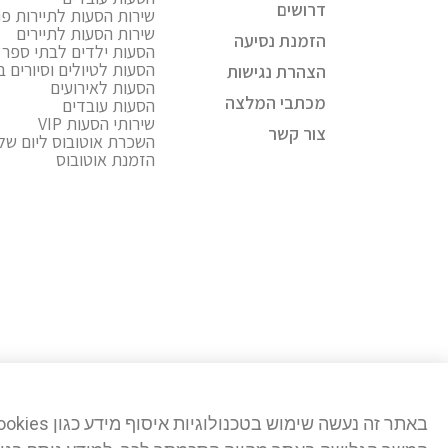
דרושים
שירות הסעות לתיירות פני
שירות הסעות לתיירים
הזמנת נסיעה
הסעות ילדים לבתי ספר ו
הסעות לטיולים וסיורים 
הצהרת נגישות
הסעות לאירועים
מכתבי המלצה
הסעות עובדים
שירותי הסעות VIP
צור קשר
השכרת אוטובוס ליום של
הזמנת אוטובוס
באתר זה נעשה שימוש בטכנולוגיות איסוף מידע כגון Cookies, לרבות על ידי צדדים שלישיים, כדי לספק לך חווית גלישה טובה יותר וכן למטרות סטטיסטיקה, איפיון ושיווק.