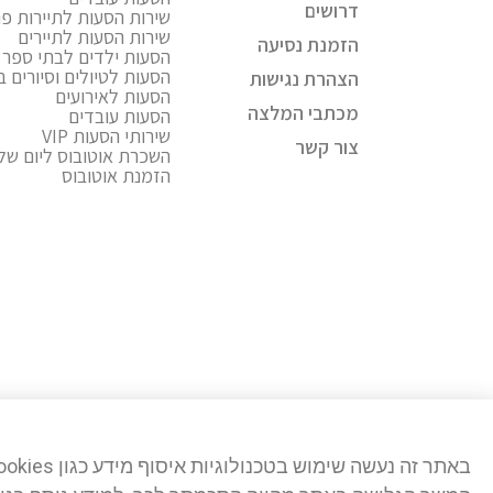
דרושים
שירות הסעות לתיירות פני
שירות הסעות לתיירים
הזמנת נסיעה
הסעות ילדים לבתי ספר ו
הסעות לטיולים וסיורים 
הצהרת נגישות
הסעות לאירועים
מכתבי המלצה
הסעות עובדים
שירותי הסעות VIP
צור קשר
השכרת אוטובוס ליום של
הזמנת אוטובוס
באתר זה נעשה שימוש בטכנולוגיות איסוף מידע כגון Cookies, לרבות על ידי צדדים שלישיים, כדי לספק לך חווית גלישה טובה יותר וכן למטרות סטטיסטיקה, איפיון ושיווק.